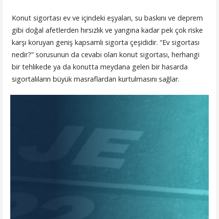
Konut sigortası ev ve içindeki eşyaları, su baskını ve deprem
gibi doğal afetlerden hırsızlık ve yangına kadar pek çok riske
karşı koruyan geniş kapsamlı sigorta çeşididir. “Ev sigortası
nedir?” sorusunun da cevabı olan konut sigortası, herhangi
bir tehlikede ya da konutta meydana gelen bir hasarda
sigortalıların büyük masraflardan kurtulmasını sağlar.