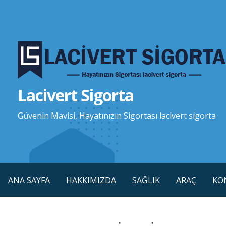
İçeriğe
atla
Lacivert Sigorta
Güvenin Mavisi, Hayatınızın Sigortası lacivert sigorta
ANA SAYFA
HAKKIMIZDA
SAĞLIK
ARAÇ
KO