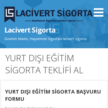
İçeriğe
atla
Lacivert Sigorta
Güvenin Mavisi, Hayatınızın Sigortası lacivert sigorta
YURT DIŞI EĞİTİM
SİGORTA TEKLİFİ AL
YURT DIŞI EĞİTİM SİGORTA BAŞVURU
FORMU