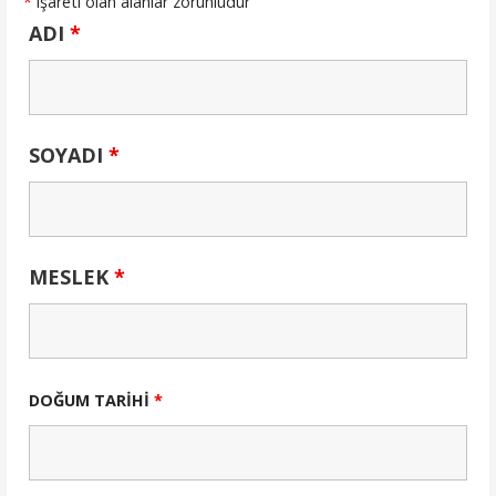
*
işareti olan alanlar zorunludur
ADI
*
SOYADI
*
MESLEK
*
DOĞUM TARİHİ
*